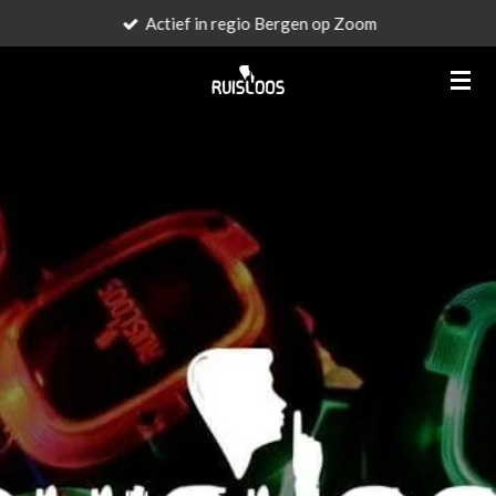
Actief in regio Bergen op Zoom
Ga
direct
naar
de
hoofdinhoud