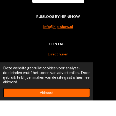
RUISLOOS BY HIP-SHOW
info@hip-show.nl
CONTACT
Direct huren
Meer informatie nodig?
Deze website gebruikt cookies voor analyse-
doeleinden en/of het tonen van advertenties. Door
gebruik te blijven maken van de site gaat u hiermee
akkoord.
HANDIGE LINKS
Akkoord
FAQ
Algemene voorwaarden